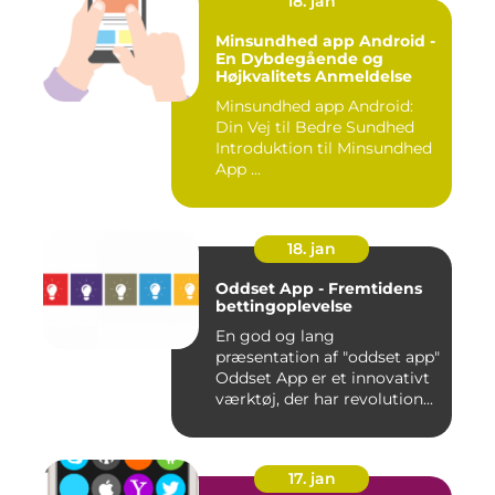
18. jan
Minsundhed app Android -
En Dybdegående og
Højkvalitets Anmeldelse
Minsundhed app Android:
Din Vej til Bedre Sundhed
Introduktion til Minsundhed
App ...
18. jan
Oddset App - Fremtidens
bettingoplevelse
En god og lang
præsentation af "oddset app"
Oddset App er et innovativt
værktøj, der har revolution...
17. jan