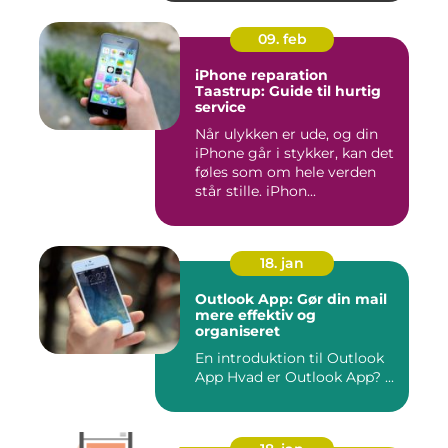
09. feb
iPhone reparation
Taastrup: Guide til hurtig
service
Når ulykken er ude, og din
iPhone går i stykker, kan det
føles som om hele verden
står stille. iPhon...
18. jan
Outlook App: Gør din mail
mere effektiv og
organiseret
En introduktion til Outlook
App Hvad er Outlook App? ...