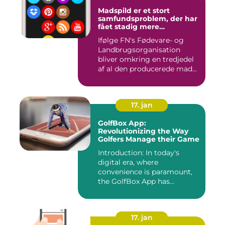
Madspild er et stort
samfundsproblem, der har
fået stadig mere
opmærksomhed i de
Ifølge FN's Fødevare- og
seneste år
Landbrugsorganisation
bliver omkring en tredjedel
af al den producerede mad...
17. jan
GolfBox App:
Revolutionizing the Way
Golfers Manage their Game
Introduction: In today's
digital era, where
convenience is paramount,
the GolfBox App has
emerged a...
17. jan