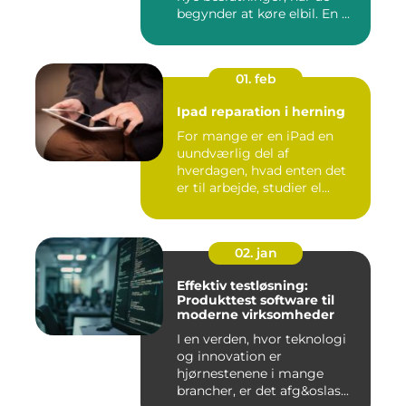
begynder at køre elbil. En ...
01. feb
Ipad reparation i herning
For mange er en iPad en
uundværlig del af
hverdagen, hvad enten det
er til arbejde, studier el...
02. jan
Effektiv testløsning:
Produkttest software til
moderne virksomheder
I en verden, hvor teknologi
og innovation er
hjørnestenene i mange
brancher, er det afg&oslas...