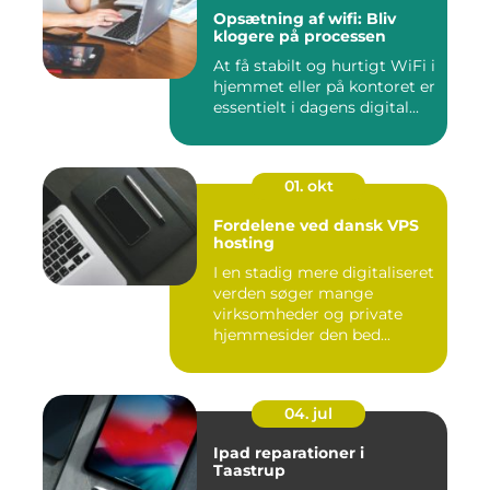
Opsætning af wifi: Bliv
klogere på processen
At få stabilt og hurtigt WiFi i
hjemmet eller på kontoret er
essentielt i dagens digital...
01. okt
Fordelene ved dansk VPS
hosting
I en stadig mere digitaliseret
verden søger mange
virksomheder og private
hjemmesider den bed...
04. jul
Ipad reparationer i
Taastrup