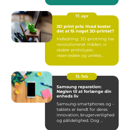
17. apr
3D print pris: Hvad koster
det at få noget 3D-printet?
Indledning: 3D-printning har
revolutioneret måden, vi
skaber prototyper,
reservedele og unikke...
13. feb
Samsung reparation:
Nøglen til at forlænge din
enheds liv
Samsung-smartphones og -
tablets er kendt for deres
innovation, brugervenlighed
og pålidelighed. Dog ...