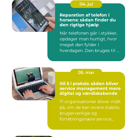
04. jul
Reparation af telefon i
horsens: sådan finder du
den rigtige hjælp
Når telefonen går i stykker,
opdager man hurtigt, hvor
meget den fylder i
hverdagen. Den bruges til ...
05. mar
Itil 5 i praksis: sådan bliver
service management mere
digital og værdiskabende
IT-organisationer bliver målt
på, om de kan levere stabile,
brugervenlige og
forretningsnære service...