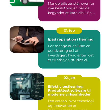
Mange bilister står over for
nye beslutninger, når de
begynder at køre elbil. En ...
01. feb
Ipad reparation i herning
For mange er en iPad en
uundværlig del af
hverdagen, hvad enten det
er til arbejde, studier el...
02. jan
Effektiv testløsning:
Produkttest software til
moderne virksomheder
I en verden, hvor teknologi
og innovation er