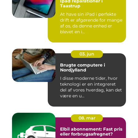
Ipad reparationer i
Taastrup
At have sin iPad i perfekte
drift er afgørende for mange
af os, da denne enhed er
blevet en i...
03. jun
Brugte computere i
Nordjylland
I disse moderne tider, hvor
teknologi er en integreret
del af vores hverdag, kan det
være en u...
08. mar
Elbil abonnement: Fast pris
eller forbrugsafregnet?