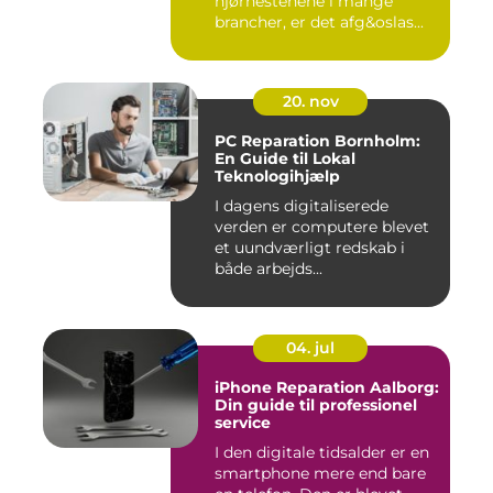
hjørnestenene i mange
brancher, er det afg&oslas...
20. nov
PC Reparation Bornholm:
En Guide til Lokal
Teknologihjælp
I dagens digitaliserede
verden er computere blevet
et uundværligt redskab i
både arbejds...
04. jul
iPhone Reparation Aalborg:
Din guide til professionel
service
I den digitale tidsalder er en
smartphone mere end bare