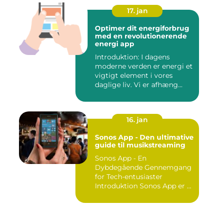
17. jan
Optimer dit energiforbrug
med en revolutionerende
energi app
Introduktion: I dagens
moderne verden er energi et
vigtigt element i vores
daglige liv. Vi er afhæng...
16. jan
Sonos App - Den ultimative
guide til musikstreaming
Sonos App - En
Dybdegående Gennemgang
for Tech-entusiaster
Introduktion Sonos App er et
kraftful...