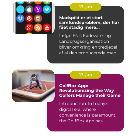
17. jan
Madspild er et stort
samfundsproblem, der har
fået stadig mere
opmærksomhed i de
Ifølge FN's Fødevare- og
seneste år
Landbrugsorganisation
bliver omkring en tredjedel
af al den producerede mad...
17. jan
GolfBox App:
Revolutionizing the Way
Golfers Manage their Game
Introduction: In today's
digital era, where
convenience is paramount,
the GolfBox App has
emerged a...