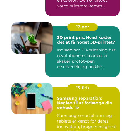
en telefon. Den er blevet
vores primære komm...
17. apr
3D print pris: Hvad koster
det at få noget 3D-printet?
Indledning: 3D-printning har
revolutioneret måden, vi
skaber prototyper,
reservedele og unikke...
13. feb
Samsung reparation:
Nøglen til at forlænge din
enheds liv
Samsung-smartphones og -
tablets er kendt for deres
innovation, brugervenlighed