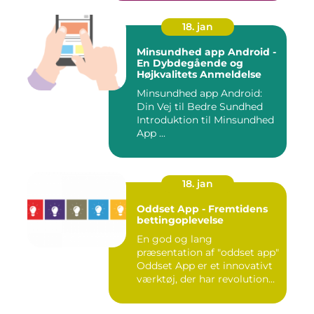
18. jan
Minsundhed app Android -
En Dybdegående og
Højkvalitets Anmeldelse
Minsundhed app Android:
Din Vej til Bedre Sundhed
Introduktion til Minsundhed
App ...
18. jan
Oddset App - Fremtidens
bettingoplevelse
En god og lang
præsentation af "oddset app"
Oddset App er et innovativt
værktøj, der har revolution...