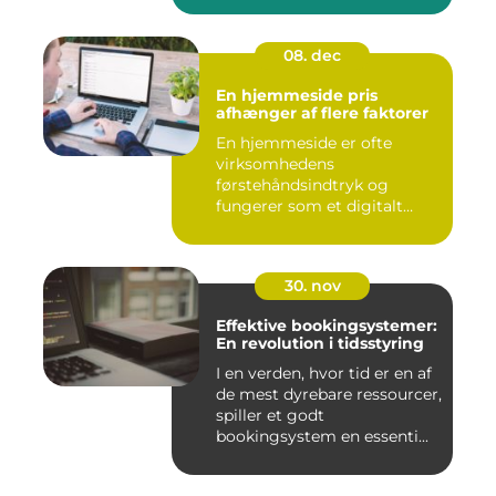
08. dec
En hjemmeside pris
afhænger af flere faktorer
En hjemmeside er ofte
virksomhedens
førstehåndsindtryk og
fungerer som et digitalt
visi...
30. nov
Effektive bookingsystemer:
En revolution i tidsstyring
I en verden, hvor tid er en af
de mest dyrebare ressourcer,
spiller et godt
bookingsystem en essenti...