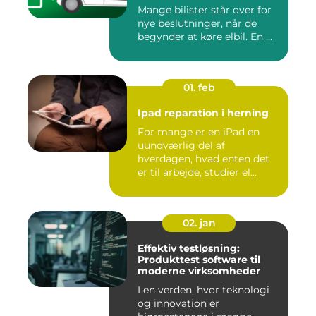
Mange bilister står over for
nye beslutninger, når de
begynder at køre elbil. En ...
01. feb
Ipad reparation i herning
For mange er en iPad en
uundværlig del af
hverdagen, hvad enten det
er til arbejde, studier el...
02. jan
Effektiv testløsning:
Produkttest software til
moderne virksomheder
I en verden, hvor teknologi
og innovation er