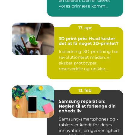
en telefon. Den er blevet
vores primære komm...
17. apr
3D print pris: Hvad koster
det at få noget 3D-printet?
Indledning: 3D-printning har
revolutioneret måden, vi
skaber prototyper,
reservedele og unikke...
13. feb
Samsung reparation:
Nøglen til at forlænge din
enheds liv
Samsung-smartphones og -
tablets er kendt for deres
innovation, brugervenlighed