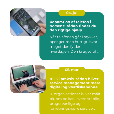
04. jul
Reparation af telefon i
horsens: sådan finder du
den rigtige hjælp
Når telefonen går i stykker,
opdager man hurtigt, hvor
meget den fylder i
hverdagen. Den bruges til ...
05. mar
Itil 5 i praksis: sådan bliver
service management mere
digital og værdiskabende
IT-organisationer bliver målt
på, om de kan levere stabile,
brugervenlige og
forretningsnære service...