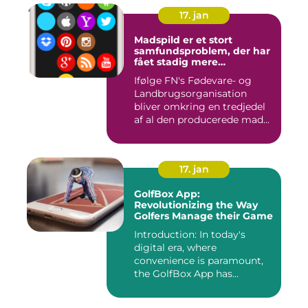
17. jan
Madspild er et stort
samfundsproblem, der har
fået stadig mere
opmærksomhed i de
Ifølge FN's Fødevare- og
seneste år
Landbrugsorganisation
bliver omkring en tredjedel
af al den producerede mad...
17. jan
GolfBox App:
Revolutionizing the Way
Golfers Manage their Game
Introduction: In today's
digital era, where
convenience is paramount,
the GolfBox App has
emerged a...