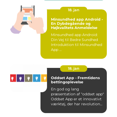
18. jan
Minsundhed app Android -
En Dybdegående og
Højkvalitets Anmeldelse
Minsundhed app Android:
Din Vej til Bedre Sundhed
Introduktion til Minsundhed
App ...
18. jan
Oddset App - Fremtidens
bettingoplevelse
En god og lang
præsentation af "oddset app"
Oddset App er et innovativt
værktøj, der har revolution...