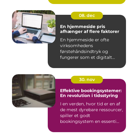
08. dec
En hjemmeside pris
afhænger af flere faktorer
En hjemmeside er ofte
virksomhedens
førstehåndsindtryk og
fungerer som et digitalt
visi...
30. nov
Effektive bookingsystemer:
En revolution i tidsstyring
I en verden, hvor tid er en af
de mest dyrebare ressourcer,
spiller et godt
bookingsystem en essenti...