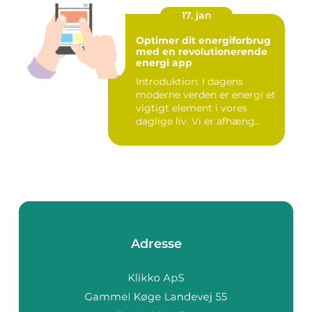
17. jan
Optimer dit energiforbrug
med en revolutionerende
energi app
Introduktion: I dagens
moderne verden er energi et
vigtigt element i vores
daglige liv. Vi er afhæng...
Adresse