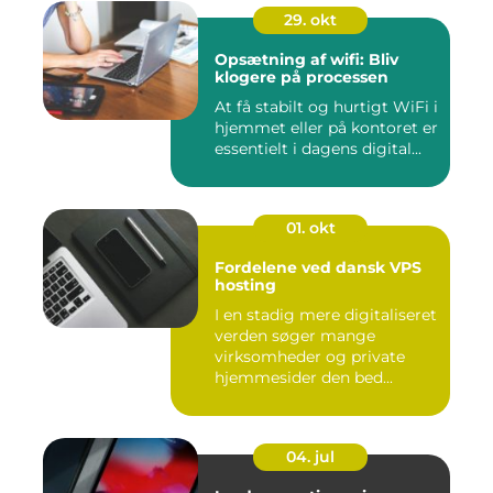
29. okt
Opsætning af wifi: Bliv
klogere på processen
At få stabilt og hurtigt WiFi i
hjemmet eller på kontoret er
essentielt i dagens digital...
01. okt
Fordelene ved dansk VPS
hosting
I en stadig mere digitaliseret
verden søger mange
virksomheder og private
hjemmesider den bed...
04. jul