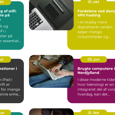
okt
01. okt
 af wifi:
Fordelene ved dan
ere på
VPS hosting
n
I en stadig mere
lt og
digitaliseret verden
Fi i
søger mange
ller på
virksomheder og
r essentielt
private hjemmesider
gital...
den bed...
ul
03. jun
rationer i
Brugte computere i
Nordjylland
n iPad i
I disse moderne tider
ift er
hvor teknologi er en
 for mange
integreret del af vor
denne enhed
hverdag, kan det
 i...
være en u...
mar
01. feb