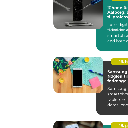
iPhone R
Aalborg: 
til profes
service
I den digit
tidsalder 
smartpho
end bare e
Den er ble
primære 
13. f
Samsung 
Nøglen til
forlænge
liv
Samsung-
smartphon
tablets er
deres inno
brugerven
pålidelighe
18. j