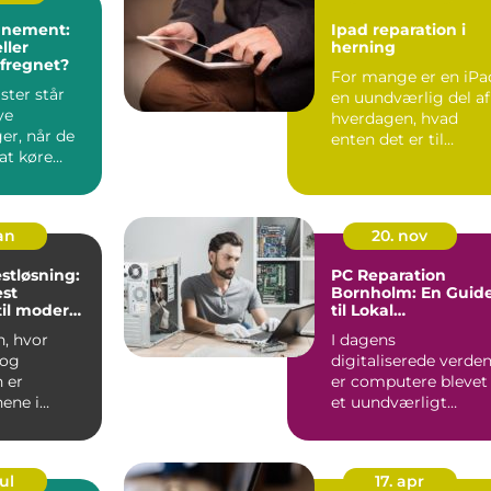
nnement:
Ipad reparation i
ller
herning
fregnet?
For mange er en iPa
ster står
en uundværlig del af
ye
hverdagen, hvad
er, når de
enten det er til
at køre
arbejde, studier el...
jan
20. nov
estløsning:
PC Reparation
st
Bornholm: En Guid
til moderne
til Lokal
eder
Teknologihjælp
n, hvor
I dagens
 og
digitaliserede verde
 er
er computere blevet
ene i
et uundværligt
ncher, er
redskab i både
as...
arbejds...
ul
17. apr