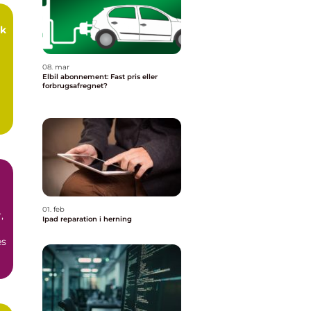
sk
08. mar
Elbil abonnement: Fast pris eller
forbrugsafregnet?
01. feb
,
Ipad reparation i herning
es