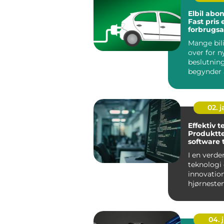
Elbil abo
Fast pris e
forbrugsa
Mange bili
over for n
beslutning
begynder 
elbil. En ...
02. 
Effektiv t
Produktte
software 
virksomh
I en verde
teknologi
innovation
hjørnesten
mange bra
det afg&osl
04. j