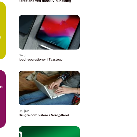
Fordelene ved dansk VPS hosting
n
e
04. jul
Ipad reparationer i Taastrup
En
03. jun
Brugte computere i Nordjylland