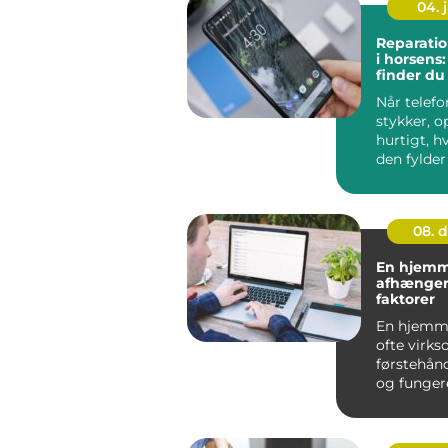
04. j
Reparatio
i horsens
finder du
hjælp
Når telefo
stykker, 
hurtigt, 
den fylder 
hverdagen
bruges til .
08. 
En hjemm
afhænger 
faktorer
En hjemme
ofte virk
førstehån
og funger
digitalt visi