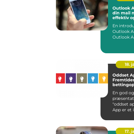
Outlook A
din mail 
effektiv o
organiser
En introdu
Outlook App Hv
18. j
Oddset A
Fremtide
bettingop
En god og
præsentat
"oddset app" O
App er et 
værktøj, d
revolution.
17. j