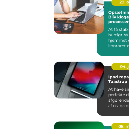
29. 
Opsætning
Bliv klog
processe
At få stabi
hurtigt Wi
hjemmet e
kontoret e
i dagens di
04. j
Ipad repa
Taastrup
At have si
perfekte dr
afgørende
af os, da 
er blevet en
08. 