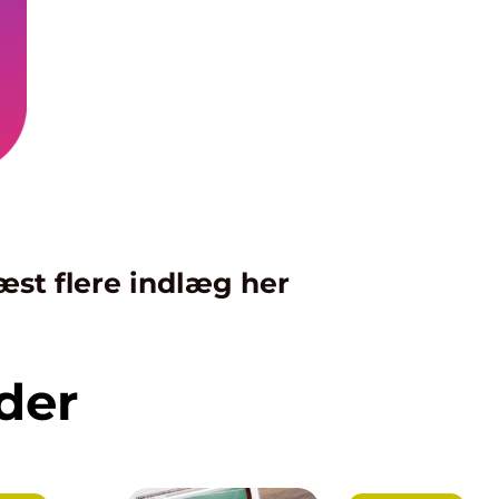
æst flere indlæg her
der