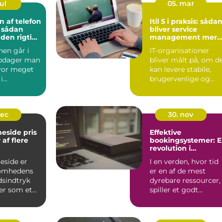
ul
05. mar
n af telefon
Itil 5 i praksis: såda
: sådan
bliver service
 den rigtige
management mere
digital og
nen går i
IT-organisationer
værdiskabende
opdager man
bliver målt på, om d
hvor meget
kan levere stabile,
i
brugervenlige og
. Den
forretningsnære
..
service...
dec
30. nov
eside pris
Effektive
af flere
bookingsystemer: 
revolution i
tidsstyring
side er
I en verden, hvor tid
somhedens
er en af de mest
dsindtryk
dyrebare ressourcer,
er som et
spiller et godt
...
bookingsystem en
essenti...