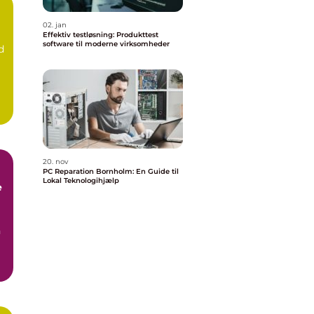
02. jan
Effektiv testløsning: Produkttest
software til moderne virksomheder
d
20. nov
PC Reparation Bornholm: En Guide til
Lokal Teknologihjælp
e
n