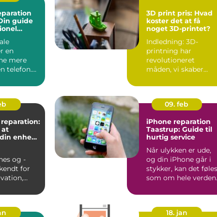
eparation
3D print pris: Hvad
Din guide
koster det at få
sionel
noget 3D-printet?
ale
Indledning: 3D-
er en
printning har
ne mere
revolutioneret
n telefon.
måden, vi skaber
vet vores
prototyper,
komm...
reservedele og
unikke...
eb
09. feb
reparation:
iPhone reparation
 at
Taastrup: Guide til
 din enheds
hurtig service
Når ulykken er ude,
es og -
og din iPhone går i
 kendt for
stykker, kan det føle
vation,
som om hele verden
lighed og
står stille. iPhon...
d. Dog ...
an
18. jan