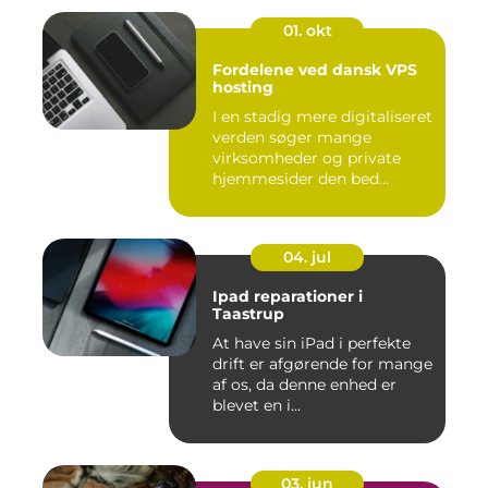
01. okt
Fordelene ved dansk VPS
hosting
I en stadig mere digitaliseret
verden søger mange
virksomheder og private
hjemmesider den bed...
04. jul
Ipad reparationer i
Taastrup
At have sin iPad i perfekte
drift er afgørende for mange
af os, da denne enhed er
blevet en i...
03. jun