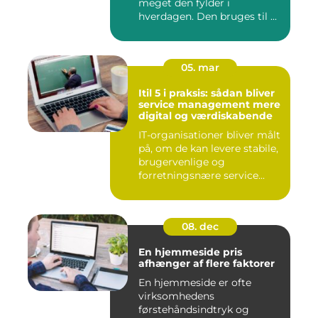
meget den fylder i
hverdagen. Den bruges til ...
05. mar
Itil 5 i praksis: sådan bliver
service management mere
digital og værdiskabende
IT-organisationer bliver målt
på, om de kan levere stabile,
brugervenlige og
forretningsnære service...
08. dec
En hjemmeside pris
afhænger af flere faktorer
En hjemmeside er ofte
virksomhedens
førstehåndsindtryk og