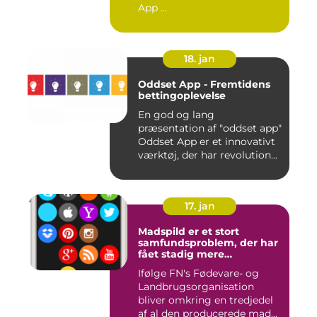
App ...
18. jan
Oddset App - Fremtidens
bettingoplevelse
En god og lang
præsentation af "oddset app"
Oddset App er et innovativt
værktøj, der har revolution...
17. jan
Madspild er et stort
samfundsproblem, der har
fået stadig mere
opmærksomhed i de
Ifølge FN's Fødevare- og
seneste år
Landbrugsorganisation
bliver omkring en tredjedel
af al den producerede mad...