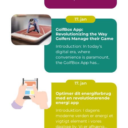
17. jan
GolfBox App:
Revolutionizing the Way
Golfers Manage their Game
Introduction: In today's
digital era, where
convenience is paramount,
the GolfBox App has
emerged a...
17. jan
Optimer dit energiforbrug
med en revolutionerende
energi app
Introduktion: I dagens
moderne verden er energi et
vigtigt element i vores
daglige liv. Vi er afhæng...