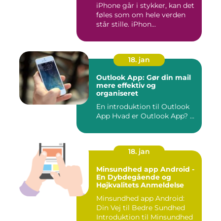
iPhone går i stykker, kan det
føles som om hele verden
står stille. iPhon...
18. jan
Outlook App: Gør din mail
mere effektiv og
organiseret
En introduktion til Outlook
App Hvad er Outlook App? ...
18. jan
Minsundhed app Android -
En Dybdegående og
Højkvalitets Anmeldelse
Minsundhed app Android:
Din Vej til Bedre Sundhed
Introduktion til Minsundhed