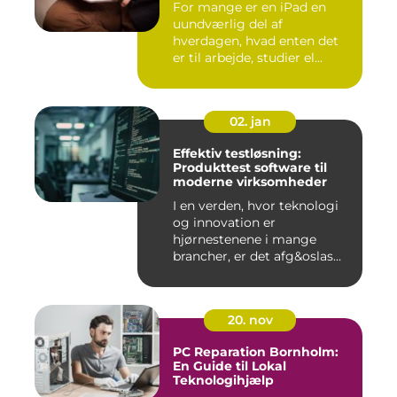
For mange er en iPad en
uundværlig del af
hverdagen, hvad enten det
er til arbejde, studier el...
02. jan
Effektiv testløsning:
Produkttest software til
moderne virksomheder
I en verden, hvor teknologi
og innovation er
hjørnestenene i mange
brancher, er det afg&oslas...
20. nov
PC Reparation Bornholm:
En Guide til Lokal
Teknologihjælp