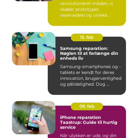
revolutioneret måden, vi
skaber prototyper,
reservedele og unikke...
13. feb
Samsung reparation:
Nøglen til at forlænge din
enheds liv
Samsung-smartphones og -
tablets er kendt for deres
innovation, brugervenlighed
og pålidelighed. Dog ...
09. feb
iPhone reparation
Taastrup: Guide til hurtig
service
Når ulykken er ude, og din