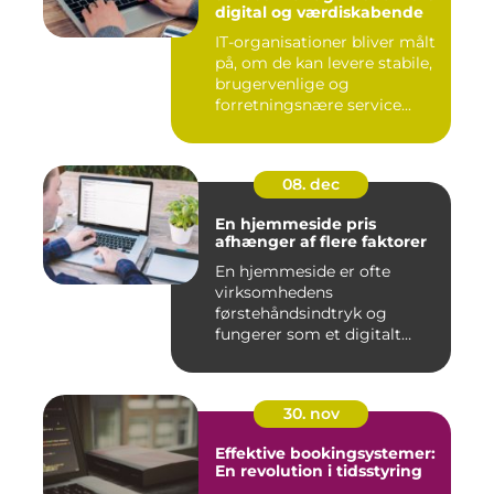
digital og værdiskabende
IT-organisationer bliver målt
på, om de kan levere stabile,
brugervenlige og
forretningsnære service...
08. dec
En hjemmeside pris
afhænger af flere faktorer
En hjemmeside er ofte
virksomhedens
førstehåndsindtryk og
fungerer som et digitalt
visi...
30. nov
Effektive bookingsystemer:
En revolution i tidsstyring