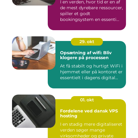
I en verden, hvor tid er en af
de mest dyrebare ressourcer,
spiller et godt
bookingsystem en essenti...
29. okt
Opsætning af wifi: Bliv
klogere på processen
At få stabilt og hurtigt WiFi i
hjemmet eller på kontoret er
essentielt i dagens digital...
01. okt
Fordelene ved dansk VPS
hosting
I en stadig mere digitaliseret
verden søger mange
virksomheder og private