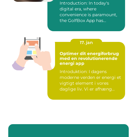
Introduction: In today's
digital era, where
convenience is paramount,
the GolfBox App has
emerged a...
17. jan
Optimer dit energiforbrug
med en revolutionerende
energi app
Introduktion: I dagens
moderne verden er energi et
vigtigt element i vores
daglige liv. Vi er afhæng...