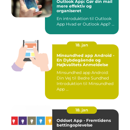
Outlook App: Gør din mail
mere effektiv og
organiseret
En introduktion til Outlook
App Hvad er Outlook App? ...
18. jan
Minsundhed app Android -
En Dybdegående og
Højkvalitets Anmeldelse
Minsundhed app Android:
Din Vej til Bedre Sundhed
Introduktion til Minsundhed
App ...
18. jan
Oddset App - Fremtidens
bettingoplevelse