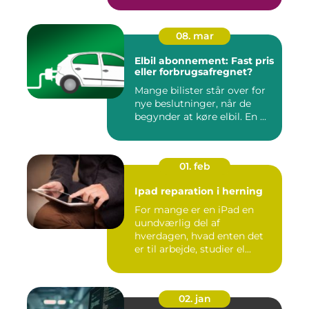
08. mar
Elbil abonnement: Fast pris
eller forbrugsafregnet?
Mange bilister står over for
nye beslutninger, når de
begynder at køre elbil. En ...
01. feb
Ipad reparation i herning
For mange er en iPad en
uundværlig del af
hverdagen, hvad enten det
er til arbejde, studier el...
02. jan