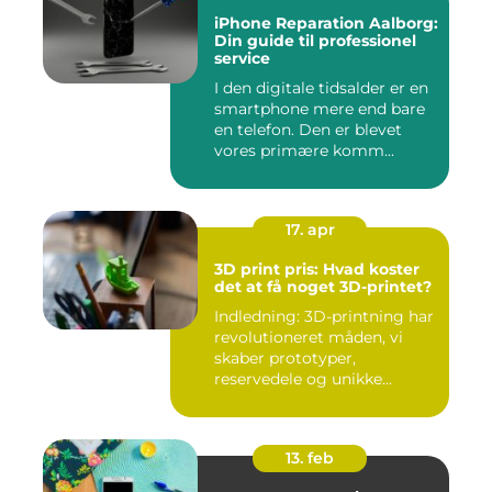
iPhone Reparation Aalborg:
Din guide til professionel
service
I den digitale tidsalder er en
smartphone mere end bare
en telefon. Den er blevet
vores primære komm...
17. apr
3D print pris: Hvad koster
det at få noget 3D-printet?
Indledning: 3D-printning har
revolutioneret måden, vi
skaber prototyper,
reservedele og unikke...
13. feb