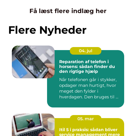
Få læst flere indlæg her
Flere Nyheder
04. jul
Reparation af telefon i
horsens: sådan finder du
den rigtige hjælp
Når telefonen går i stykker,
opdager man hurtigt, hvor
meget den fylder i
hverdagen. Den bruges til ...
05. mar
Itil 5 i praksis: sådan bliver
service management mere