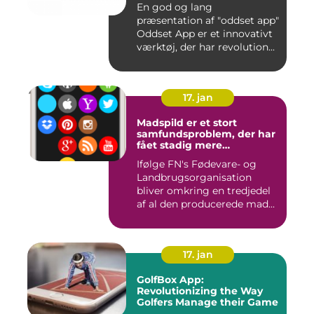
En god og lang
præsentation af "oddset app"
Oddset App er et innovativt
værktøj, der har revolution...
17. jan
Madspild er et stort
samfundsproblem, der har
fået stadig mere
opmærksomhed i de
Ifølge FN's Fødevare- og
seneste år
Landbrugsorganisation
bliver omkring en tredjedel
af al den producerede mad...
17. jan
GolfBox App:
Revolutionizing the Way
Golfers Manage their Game