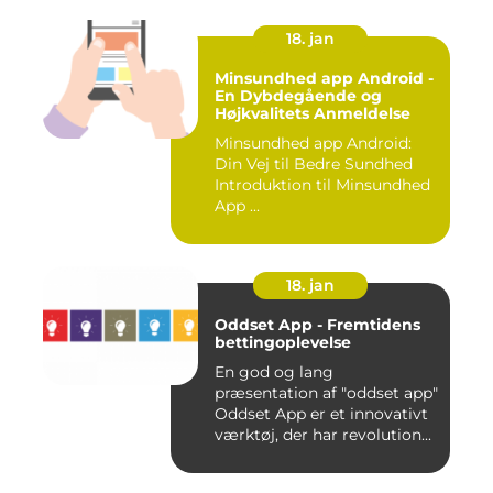
18. jan
Minsundhed app Android -
En Dybdegående og
Højkvalitets Anmeldelse
Minsundhed app Android:
Din Vej til Bedre Sundhed
Introduktion til Minsundhed
App ...
18. jan
Oddset App - Fremtidens
bettingoplevelse
En god og lang
præsentation af "oddset app"
Oddset App er et innovativt
værktøj, der har revolution...