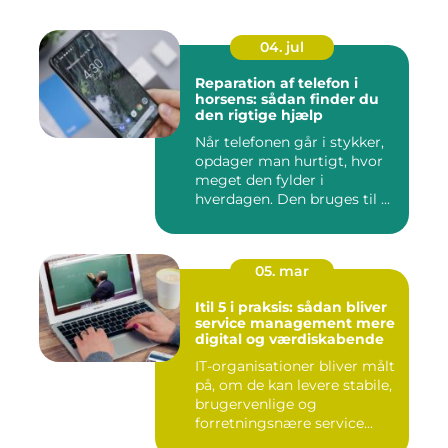
04. jul
Reparation af telefon i
horsens: sådan finder du
den rigtige hjælp
Når telefonen går i stykker,
opdager man hurtigt, hvor
meget den fylder i
hverdagen. Den bruges til ...
05. mar
Itil 5 i praksis: sådan bliver
service management mere
digital og værdiskabende
IT-organisationer bliver målt
på, om de kan levere stabile,
brugervenlige og
forretningsnære service...