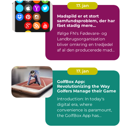
17. jan
Madspild er et stort
samfundsproblem, der har
fået stadig mere
opmærksomhed i de
Ifølge FN's Fødevare- og
seneste år
Landbrugsorganisation
bliver omkring en tredjedel
af al den producerede mad...
17. jan
GolfBox App:
Revolutionizing the Way
Golfers Manage their Game
Introduction: In today's
digital era, where
convenience is paramount,
the GolfBox App has
emerged a...