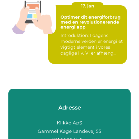
17. jan
Optimer dit energiforbrug
med en revolutionerende
energi app
Introduktion: I dagens
moderne verden er energi et
vigtigt element i vores
daglige liv. Vi er afhæng...
Adresse