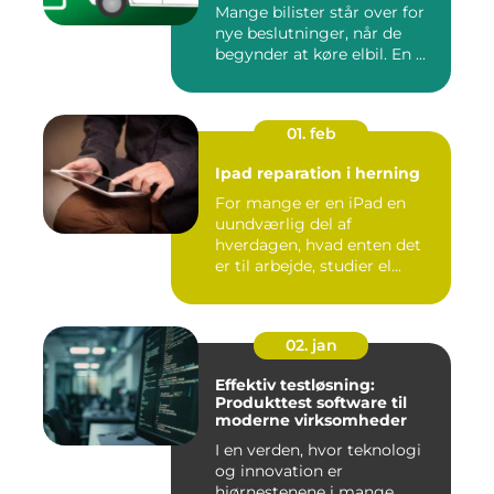
Mange bilister står over for
nye beslutninger, når de
begynder at køre elbil. En ...
01. feb
Ipad reparation i herning
For mange er en iPad en
uundværlig del af
hverdagen, hvad enten det
er til arbejde, studier el...
02. jan
Effektiv testløsning:
Produkttest software til
moderne virksomheder
I en verden, hvor teknologi
og innovation er
hjørnestenene i mange