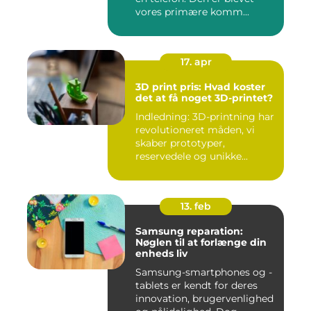
vores primære komm...
17. apr
3D print pris: Hvad koster
det at få noget 3D-printet?
Indledning: 3D-printning har
revolutioneret måden, vi
skaber prototyper,
reservedele og unikke...
13. feb
Samsung reparation:
Nøglen til at forlænge din
enheds liv
Samsung-smartphones og -
tablets er kendt for deres
innovation, brugervenlighed