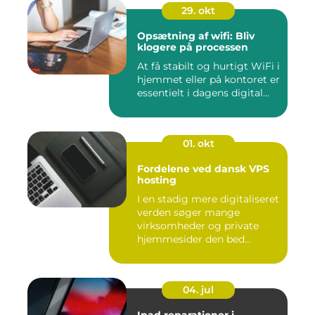
29. okt
Opsætning af wifi: Bliv
klogere på processen
At få stabilt og hurtigt WiFi i
hjemmet eller på kontoret er
essentielt i dagens digital...
01. okt
Fordelene ved dansk VPS
hosting
I en stadig mere digitaliseret
verden søger mange
virksomheder og private
hjemmesider den bed...
04. jul