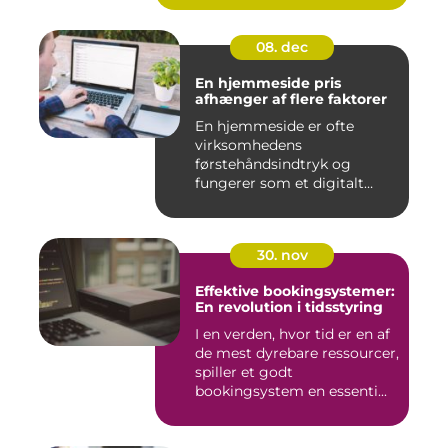
08. dec
En hjemmeside pris
afhænger af flere faktorer
En hjemmeside er ofte
virksomhedens
førstehåndsindtryk og
fungerer som et digitalt
visi...
30. nov
Effektive bookingsystemer:
En revolution i tidsstyring
I en verden, hvor tid er en af
de mest dyrebare ressourcer,
spiller et godt
bookingsystem en essenti...