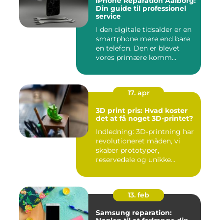
iPhone Reparation Aalborg:
Din guide til professionel
service
I den digitale tidsalder er en
smartphone mere end bare
en telefon. Den er blevet
vores primære komm...
17. apr
3D print pris: Hvad koster
det at få noget 3D-printet?
Indledning: 3D-printning har
revolutioneret måden, vi
skaber prototyper,
reservedele og unikke...
13. feb
Samsung reparation: