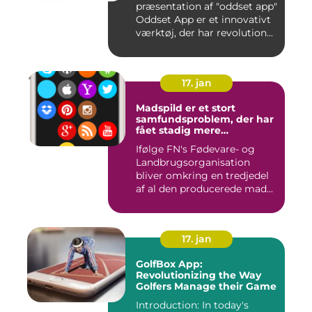
præsentation af "oddset app"
Oddset App er et innovativt
værktøj, der har revolution...
17. jan
Madspild er et stort
samfundsproblem, der har
fået stadig mere
opmærksomhed i de
Ifølge FN's Fødevare- og
seneste år
Landbrugsorganisation
bliver omkring en tredjedel
af al den producerede mad...
17. jan
GolfBox App:
Revolutionizing the Way
Golfers Manage their Game
Introduction: In today's