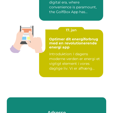
digital era, where
convenience is paramount,
the GolfBox App has
emerged a...
17. jan
Optimer dit energiforbrug
med en revolutionerende
energi app
Introduktion: I dagens
moderne verden er energi et
vigtigt element i vores
daglige liv. Vi er afhæng...
Adresse