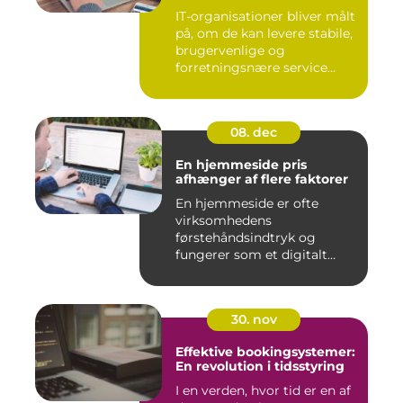
IT-organisationer bliver målt
på, om de kan levere stabile,
brugervenlige og
forretningsnære service...
08. dec
En hjemmeside pris
afhænger af flere faktorer
En hjemmeside er ofte
virksomhedens
førstehåndsindtryk og
fungerer som et digitalt
visi...
30. nov
Effektive bookingsystemer:
En revolution i tidsstyring
I en verden, hvor tid er en af