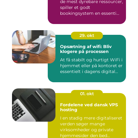
de mest dyrebare ressourcer,
spiller et godt
bookingsystem en essenti...
29. okt
Opsætning af wifi: Bliv
klogere på processen
At få stabilt og hurtigt WiFi i
hjemmet eller på kontoret er
essentielt i dagens digital...
01. okt
Fordelene ved dansk VPS
hosting
I en stadig mere digitaliseret
verden søger mange
virksomheder og private
hjemmesider den bed...