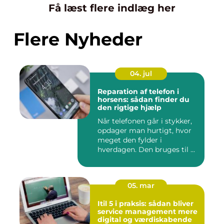
Få læst flere indlæg her
Flere Nyheder
04. jul
Reparation af telefon i
horsens: sådan finder du
den rigtige hjælp
Når telefonen går i stykker,
opdager man hurtigt, hvor
meget den fylder i
hverdagen. Den bruges til ...
05. mar
Itil 5 i praksis: sådan bliver
service management mere
digital og værdiskabende