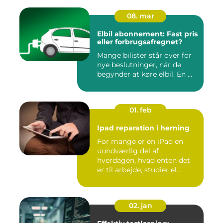
08. mar
Elbil abonnement: Fast pris
eller forbrugsafregnet?
Mange bilister står over for
nye beslutninger, når de
begynder at køre elbil. En ...
01. feb
Ipad reparation i herning
For mange er en iPad en
uundværlig del af
hverdagen, hvad enten det
er til arbejde, studier el...
02. jan