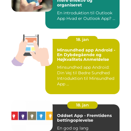
mere effektiv og
organiseret
En introduktion til Outlook
App Hvad er Outlook App? ...
18. jan
Minsundhed app Android -
En Dybdegående og
Højkvalitets Anmeldelse
Minsundhed app Android:
Din Vej til Bedre Sundhed
Introduktion til Minsundhed
App ...
18. jan
Oddset App - Fremtidens
bettingoplevelse
En god og lang