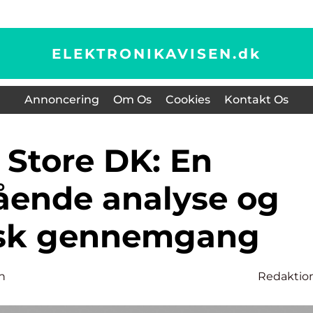
ELEKTRONIKAVISEN.
dk
Annoncering
Om Os
Cookies
Kontakt Os
ende analyse og
isk gennemgang
n
Redaktio