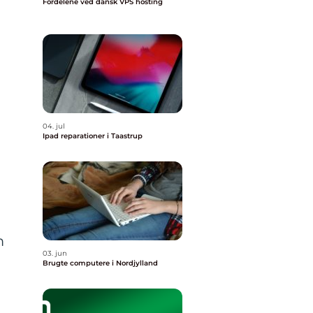
Fordelene ved dansk VPS hosting
04. jul
Ipad reparationer i Taastrup
m
03. jun
Brugte computere i Nordjylland