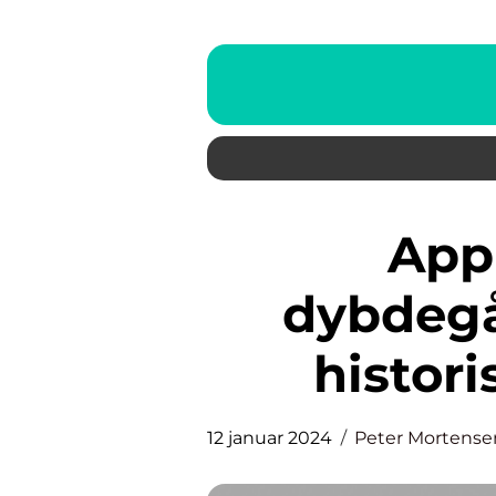
App Store DK: En
dybdegå
histor
12 januar 2024
Peter Mortense