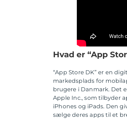
Hvad er “App Sto
“App Store DK” er en digi
markedsplads for mobilap
brugere i Danmark. Det er
Apple Inc., som tilbyder 
iPhones og iPads. Den giv
sælge deres apps til et b