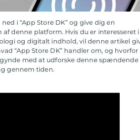
ke ned i “App Store DK” og give dig en
f denne platform. Hvis du er interesseret i
ogi og digitalt indhold, vil denne artikel gi
 hvad “App Store DK” handler om, og hvorfor
s begynde med at udforske denne spændende
ing gennem tiden.